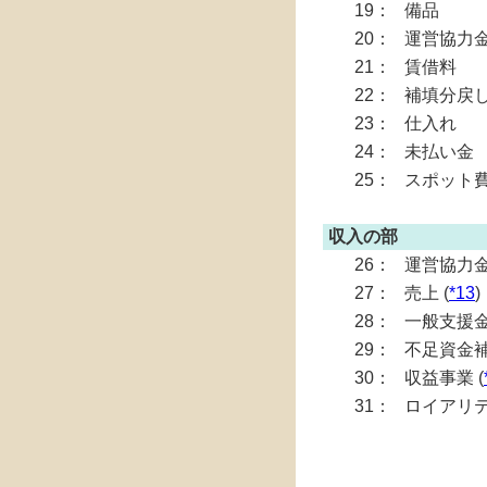
19：
備品
20：
運営協力
21：
賃借料
22：
補填分戻
23：
仕入れ
24：
未払い金
25：
スポット
収入の部
26：
運営協力金
27：
売上 (
*13
)
28：
一般支援金
29：
不足資金補
30：
収益事業 (
31：
ロイアリテ