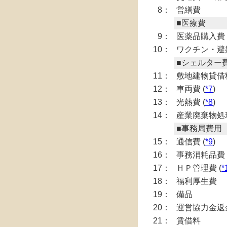
8：
営繕費
■医療費
9：
医薬品購入費 
10：
ワクチン・避
■シェルター
11：
敷地建物貸借料
12：
車両費 (
*7
)
13：
光熱費 (
*8
)
14：
産業廃棄物処
■事務局費用
15：
通信費 (
*9
)
16：
事務消耗品費 
17：
ＨＰ管理費 (
*
18：
福利厚生費
19：
備品
20：
運営協力金返
21：
賃借料