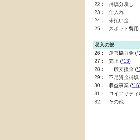
22：
補填分戻し
23：
仕入れ
24：
未払い金
25：
スポット費用
収入の部
26：
運営協力金 (
*
27：
売上 (
*13
)
28：
一般支援金 (
*
29：
不足資金補填 
30：
収益事業 (
*16
31：
ロイアリティ収
32:
その他