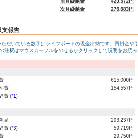
前月繰越金
420,572円
次月繰越金
276,683円
度収支報告
いただいている数字はライフボートの現金出納です。買掛金や
印の注釈はマウスカーソルをのせるかクリックして説明をお読
費
615,000円
件費
154,557円
費 (
*1
)
耗品
293,237円
費 (
*3
)
59,719円
費
29,750円