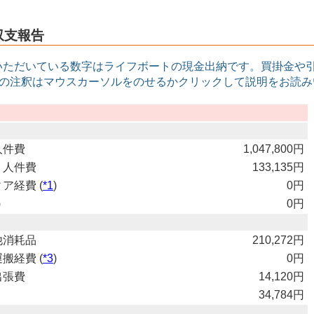
度収支報告
いただいている数字はライフボートの現金出納です。買掛金や
印の注釈はマウスカーソルをのせるかクリックして説明をお読
人件費
1,047,800円
ト人件費
133,135円
ア経費 (
*1
)
0円
)
0円
他消耗品
210,272円
搬経費 (
*3
)
0円
出張費
14,120円
34,784円