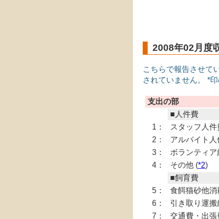
2008年02月
こちらで報告させて
されていません。 *
支出の部
■人件費
1：
スタッフ人件
2：
アルバイト人
3：
ボランティア経
4：
その他 (
*2
)
■飼育費
5：
食餌猫砂他消
6：
引き取り運搬経
7：
交通費・出張