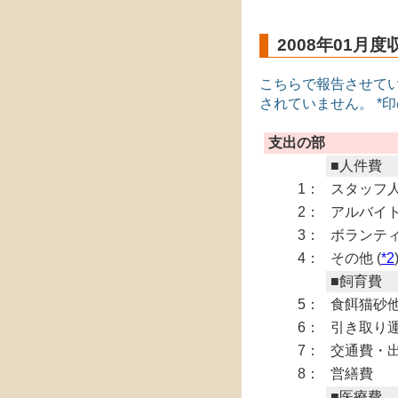
2008年01月
こちらで報告させて
されていません。 *
支出の部
■人件費
1：
スタッフ
2：
アルバイ
3：
ボランティ
4：
その他 (
*2
■飼育費
5：
食餌猫砂
6：
引き取り運
7：
交通費・
8：
営繕費
■医療費