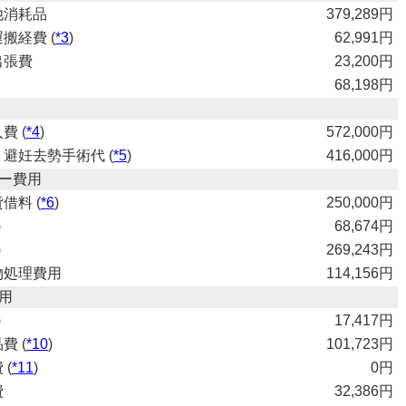
他消耗品
379,289円
搬経費 (
*3
)
62,991円
出張費
23,200円
68,198円
費 (
*4
)
572,000円
避妊去勢手術代 (
*5
)
416,000円
ター費用
借料 (
*6
)
250,000円
)
68,674円
)
269,243円
物処理費用
114,156円
用
)
17,417円
費 (
*10
)
101,723円
 (
*11
)
0円
費
32,386円