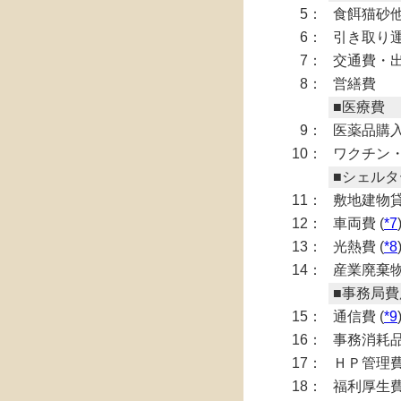
5：
食餌猫砂
6：
引き取り運
7：
交通費・
8：
営繕費
■医療費
9：
医薬品購入
10：
ワクチン・
■シェル
11：
敷地建物貸
12：
車両費 (
*7
13：
光熱費 (
*8
14：
産業廃棄
■事務局費
15：
通信費 (
*9
16：
事務消耗品
17：
ＨＰ管理費
18：
福利厚生