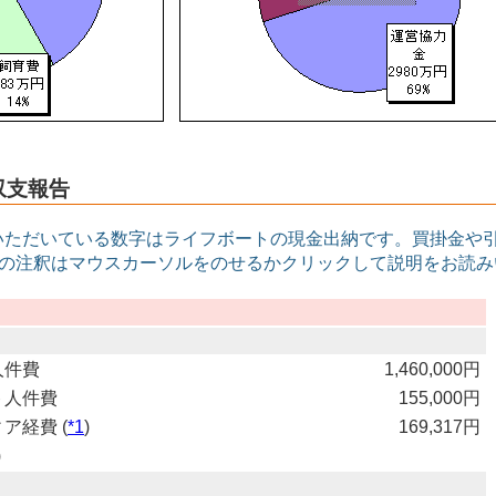
度収支報告
いただいている数字はライフボートの現金出納です。買掛金や
印の注釈はマウスカーソルをのせるかクリックして説明をお読
人件費
1,460,000円
ト人件費
155,000円
ア経費 (
*1
)
169,317円
)