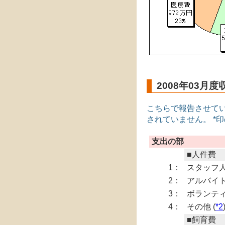
2008年03月
こちらで報告させて
されていません。 *
支出の部
■人件費
1：
スタッフ
2：
アルバイ
3：
ボランティ
4：
その他 (
*2
■飼育費