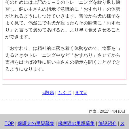
そのためには上記の１～３のトレーニングを繰り返し練
習し、飼い主さんの指示で意識的に「おすわり」の体勢
がとれるようにしつけていきます。普段から犬の様子を
よく見て、偶然にでも犬が座ったらその瞬間に「おすわ
り」と言って褒めてあげると、より早く覚えさせること
ができます。
「おすわり」は精神的に落ち着く体勢なので、食事を与
えるときやトレーニング中など「おすわり」させてから
支持を出せば冷静に飼い主さんの指示を聞くことができ
るようになります。
«散歩
|
もくじ
|
まて»
作成：2011年4月10日
TOP
|
保護犬の里親募集
|
保護猫の里親募集
|
施設紹介
|
ス