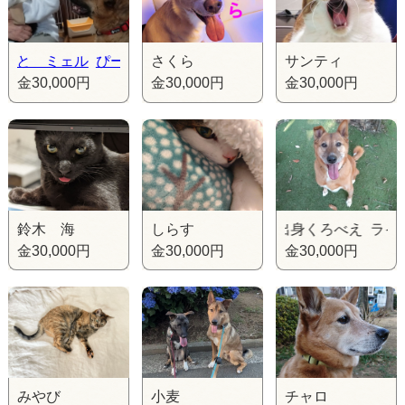
ミェル
ぴーちゃん と ミェル
さくら
ぴーちゃん と ミェル
サンティ
金30,000円
金30,000円
金30,000円
鈴木 海
ライフボート出身くろべえ ライフボー
しらす
金30,000円
金30,000円
金30,000円
みやび
小麦
チャロ