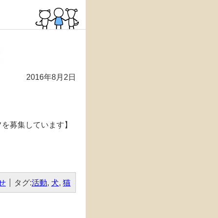
2016年8月2日
フを募集しています】
せ
タグ:
活動
,
犬
,
猫