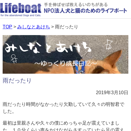
TOP
>
みしなとあけち
> 雨だったり
雨だったり
2019年3月10日
雨だったり時間がなかったり欠勤していて久々の明智君で
した。
最初は里親さんや久々の僕にめっちゃ足が震えていまし
た。１０分くらい声をかけながらさすっていたら足の震え