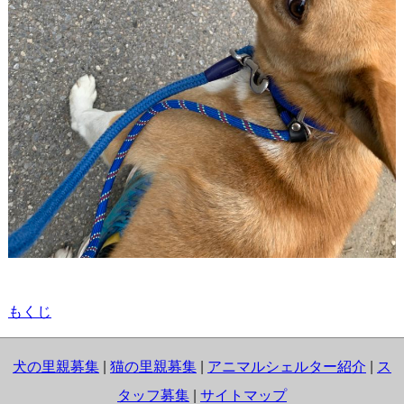
もくじ
犬の里親募集
|
猫の里親募集
|
アニマルシェルター紹介
|
ス
タッフ募集
|
サイトマップ