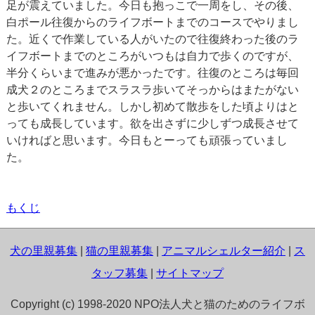
足が震えていました。今日も抱っこで一周をし、その後、
白ポール往復からのライフボートまでのコースでやりまし
た。近くで作業している人がいたので往復終わった後のラ
イフボートまでのところがいつもは自力で歩くのですが、
半分くらいまで進みが悪かったです。往復のところは毎回
成犬２のところまでスラスラ歩いてそっからはまたがない
と歩いてくれません。しかし初めて散歩をした頃よりはと
っても成長しています。欲を出さずに少しずつ成長させて
いければと思います。今日もとーっても頑張っていまし
た。
もくじ
犬の里親募集
|
猫の里親募集
|
アニマルシェルター紹介
|
ス
タッフ募集
|
サイトマップ
Copyright (c) 1998-2020 NPO法人犬と猫のためのライフボ