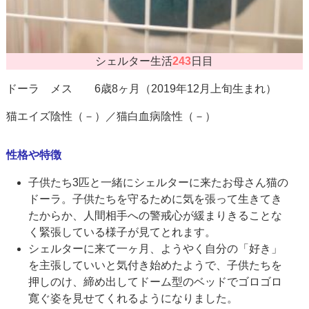
シェルター生活
243
日目
ドーラ メス 6歳8ヶ月（2019年12月上旬生まれ）
猫エイズ陰性（－）／猫白血病陰性（－）
性格や特徴
子供たち3匹と一緒にシェルターに来たお母さん猫の
ドーラ。子供たちを守るために気を張って生きてき
たからか、人間相手への警戒心が緩まりきることな
く緊張している様子が見てとれます。
シェルターに来て一ヶ月、ようやく自分の「好き」
を主張していいと気付き始めたようで、子供たちを
押しのけ、締め出してドーム型のベッドでゴロゴロ
寛ぐ姿を見せてくれるようになりました。