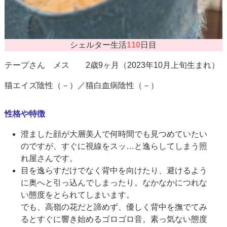
シェルター生活
110
日目
テープさん メス 2歳9ヶ月（2023年10月上旬生まれ）
猫エイズ陰性（－）／猫白血病陰性（－）
性格や特徴
澄ました顔が大層美人で何時間でも見つめていたい
のですが、すぐに視線をスッ…と逸らしてしまう照
れ屋さんです。
目を逸らすだけでなく背中を向けたり、避けるよう
に奥へと引っ込んでしまったり。なかなかにつれな
い態度をとられてしまいます。
でも、高嶺の花だと諦めず、優しく背中を撫でてみ
るとすぐに響き始めるゴロゴロ音。素っ気ない態度