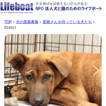
TOP
>
犬の里親募集
>
里親さんを待っている犬たち
>
ID4531