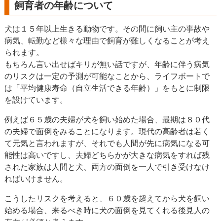
飼育者の年齢について
犬は１５年以上生きる動物です。その間に飼い主の事故や
病気、転勤など様々な理由で飼育が難しくなることが考え
られます。
もちろん言い出せばキリが無い話ですが、年齢に伴う病気
のリスクは一定の予測が可能なことから、ライフボートで
は「平均健康寿命（自立生活できる年齢）」をもとに制限
を設けています。
例えば６５歳の夫婦が犬を飼い始めた場合、最期は８０代
の夫婦で面倒をみることになります。現代の高齢者は若く
て元気と言われますが、それでも人間が先に病気になる可
能性は高いですし、夫婦どちらかが大きな病気をすれば残
された家族は人間と犬、両方の面倒を一人で引き受けなけ
ればいけません。
こうしたリスクを考えると、６０歳を超えてから犬を飼い
始める場合、来るべき時に犬の面倒を見てくれる後見人の