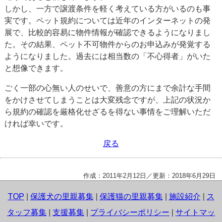
しかし、一方で譲渡条件を軽く考えている方がいるのも事
実です。ペット規約については近年のインターネットの発
展で、比較的容易に物件情報が確認できるようになりまし
た。その結果、ペット不可物件からのお申込みが発覚する
ようになりました。過去には相当数の「不心得者」がいた
と想像できます。
ごく一部の心無い人のせいで、善意の方にまで余計な手間
をかけさせてしまうことは大変残念ですが、上記の状況か
ら規約の確認を厳格化せざるを得ない事情をご理解いただ
ければ幸いです。
戻る
作成：2011年2月12日／更新：
2018年6月29日
TOP
|
保護犬の里親募集
|
保護猫の里親募集
|
施設紹介
|
ス
タッフ募集
|
支援募集
|
プライバシーポリシー
|
サイトマッ