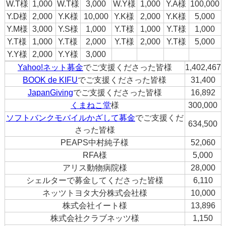
W.T様
1,000
W.T様
3,000
W.Y様
1,000
Y.A様
100,000
Y.D様
2,000
Y.K様
10,000
Y.K様
2,000
Y.K様
5,000
Y.M様
3,000
Y.S様
1,000
Y.T様
1,000
Y.T様
1,000
Y.T様
1,000
Y.T様
2,000
Y.T様
2,000
Y.T様
5,000
Y.Y様
2,000
Y.Y様
3,000
Yahoo!ネット募金
でご支援くださった皆様
1,402,467
BOOK de KIFU
でご支援くださった皆様
31,400
JapanGiving
でご支援くださった皆様
16,892
くまねこ堂
様
300,000
ソフトバンクモバイルかざして募金
でご支援くだ
634,500
さった皆様
PEAPS中村純子様
52,060
RFA様
5,000
アリス動物病院様
28,000
シェルターで募金してくださった皆様
6,110
ネッツトヨタ大分株式会社様
10,000
株式会社イート様
13,896
株式会社クラブネッツ様
1,150