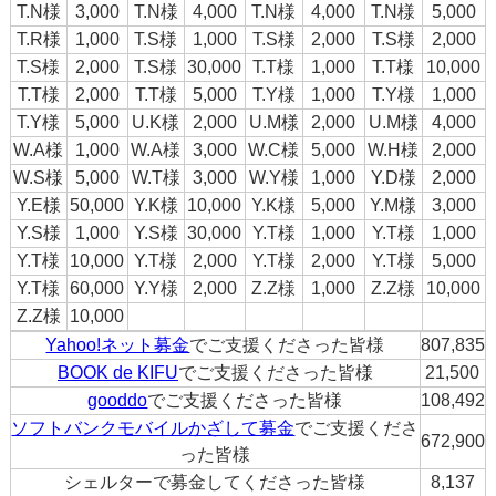
T.N様
3,000
T.N様
4,000
T.N様
4,000
T.N様
5,000
T.R様
1,000
T.S様
1,000
T.S様
2,000
T.S様
2,000
T.S様
2,000
T.S様
30,000
T.T様
1,000
T.T様
10,000
T.T様
2,000
T.T様
5,000
T.Y様
1,000
T.Y様
1,000
T.Y様
5,000
U.K様
2,000
U.M様
2,000
U.M様
4,000
W.A様
1,000
W.A様
3,000
W.C様
5,000
W.H様
2,000
W.S様
5,000
W.T様
3,000
W.Y様
1,000
Y.D様
2,000
Y.E様
50,000
Y.K様
10,000
Y.K様
5,000
Y.M様
3,000
Y.S様
1,000
Y.S様
30,000
Y.T様
1,000
Y.T様
1,000
Y.T様
10,000
Y.T様
2,000
Y.T様
2,000
Y.T様
5,000
Y.T様
60,000
Y.Y様
2,000
Z.Z様
1,000
Z.Z様
10,000
Z.Z様
10,000
Yahoo!ネット募金
でご支援くださった皆様
807,835
BOOK de KIFU
でご支援くださった皆様
21,500
gooddo
でご支援くださった皆様
108,492
ソフトバンクモバイルかざして募金
でご支援くださ
672,900
った皆様
シェルターで募金してくださった皆様
8,137