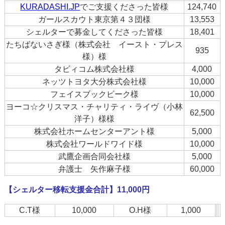
KURADASHI.JP
でご支援くださった皆様
124,740
ガールスカウト東京第４３団様
13,553
シェルターで募金してくださった皆様
18,401
たちばないさぎ様（株式会社 イースト・プレス
935
様）様
タビィコム株式会社様
4,000
ネッツトヨタ大分株式会社様
10,000
フェイスブックビーク様
10,000
ヨーコ☆クリスマス・チャリティ・ライヴ（小林
62,500
洋子）様様
株式会社ホームセンターアント様
5,000
株式会社ワールドワイド様
10,000
武鷹企画合同会社様
5,000
弁護士 矢作麻子様
60,000
【シェルター移転支援金合計】11,000円
C.T様
10,000
O.H様
1,000