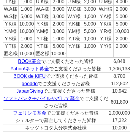
T.Y様
1,000
U.K様
2,000
U.M様
2,000
U.M様
4,000
W.A様
1,000
W.A様
3,000
W.C様
3,000
W.H様
2,000
W.S様
5,000
W.T様
3,000
W.Y様
1,000
Y.A様
5,000
Y.K様
10,000
Y.K様
2,000
Y.K様
5,000
Y.K様
5,000
Y.M様
10,000
Y.M様
3,000
Y.M様
5,000
Y.R様
10,000
Y.S様
1,000
Y.T様
1,000
Y.T様
1,000
Y.T様
2,000
Y.T様
2,000
Y.T様
5,000
Y.Y様
1,000
Y.Y様
2,000
匿名様
10,000
匿名様
10,000
BOOK募金
でご支援くださった皆様
6,848
Yahoo!ネット募金
でご支援くださった皆様
1,306,138
BOOK de KIFU
でご支援くださった皆様
8,700
gooddo
でご支援くださった皆様
112,802
JapanGiving
でご支援くださった皆様
10,942
ソフトバンクモバイルかざして募金
でご支援くだ
601,800
さった皆様
フェリシモ基金
でご支援くださった皆様
2,000,000
シェルターで募金してくださった皆様
17,322
ネッツトヨタ大分株式会社様
10,000