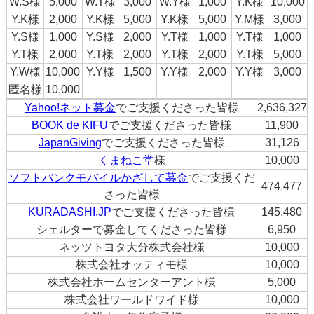
W.S様
5,000
W.T様
3,000
W.Y様
1,000
Y.K様
10,000
Y.K様
2,000
Y.K様
5,000
Y.K様
5,000
Y.M様
3,000
Y.S様
1,000
Y.S様
2,000
Y.T様
1,000
Y.T様
1,000
Y.T様
2,000
Y.T様
2,000
Y.T様
2,000
Y.T様
5,000
Y.W様
10,000
Y.Y様
1,500
Y.Y様
2,000
Y.Y様
3,000
匿名様
10,000
Yahoo!ネット募金
でご支援くださった皆様
2,636,327
BOOK de KIFU
でご支援くださった皆様
11,900
JapanGiving
でご支援くださった皆様
31,126
くまねこ堂
様
10,000
ソフトバンクモバイルかざして募金
でご支援くだ
474,477
さった皆様
KURADASHI.JP
でご支援くださった皆様
145,480
シェルターで募金してくださった皆様
6,950
ネッツトヨタ大分株式会社様
10,000
株式会社オッティモ様
10,000
株式会社ホームセンターアント様
5,000
株式会社ワールドワイド様
10,000