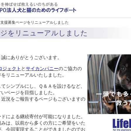
 支援募集ページをリニューアルしました
ージをリニューアルしました
き誠にありがとうございます。
プロジェクト
と
サイカンパニー
の
ご協力の
ジをリニューアルいたしました。
してシンプルにし、Ｑ＆Ａを設けるなど、
すいページを目指しました。
、
近況をご報告するページもございますの
。
ードによる継続寄付が可能になりました。
組みは、
以前から多くの方にご希望をいた
が、
今回実現することができましたのでお