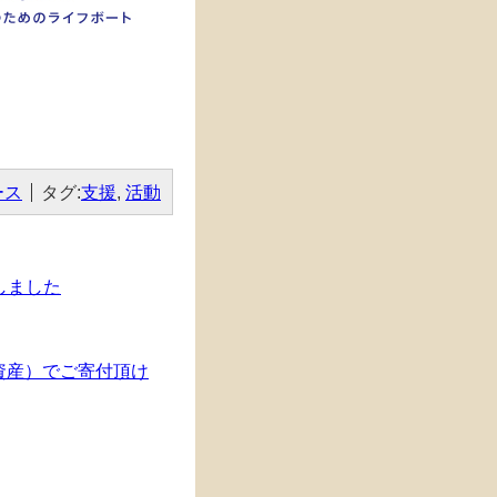
ース
タグ:
支援
,
活動
しました
資産）でご寄付頂け