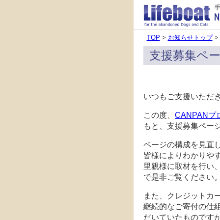
TOP
>
お知らせトップ
>
支援募集ペ
いつもご支援いただ
この度、
CANPAN
もと、支援募集ペー
ページの構成を見直
皆様によりわかりや
里親様に取材を行い
で是非ご覧ください
また、クレジットカ
継続的なご寄付の仕
だいていたものです