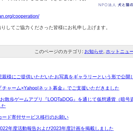
an.org/
cooperation/
借りしてご協力くださった皆様にお礼申し上げます。
このページのカテゴリ:
お知らせ
,
ホットニュ
里親様にご提供いただいたお写真をギャラリーという形で公開
『チャーム×Yahoo!ネット募金』でご支援いただきました
お散歩ゲームアプリ『LOOTaDOG』を通じて仮想通貨（暗号
した
カード寄付サービス移行のお願い
2022年度活動報告および2023年度計画を掲載しました