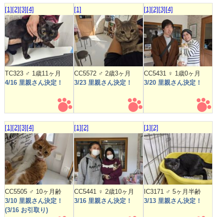
[1]
[2]
[3]
[4]
[1]
[1]
[2]
[3]
[4]
TC323 ♂ 1歳11ヶ月
CC5572 ♂ 2歳3ヶ月
CC5431 ♀ 1歳0ヶ月
4/16 里親さん決定！
3/23 里親さん決定！
3/20 里親さん決定！
[1]
[2]
[3]
[4]
[1]
[2]
[1]
[2]
CC5505 ♂ 10ヶ月齢
CC5441 ♀ 2歳10ヶ月
IC3171 ♂ 5ヶ月半齢
3/10 里親さん決定！
3/16 里親さん決定！
3/13 里親さん決定！
(3/16 お引取り)