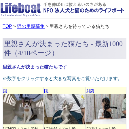
TOP
>
猫の里親募集
> 里親さんを待っている猫たち
里親さんが決まった猫たち - 最新1000
件（4/10ページ）
里親さんが決まった猫たちです
※数字をクリックすると大きな写真をご覧いただけます。
[1]
[1]
[1]
[2]
CC5623 ♀ 3ヶ月半齢
CC5644 ♂ 2ヶ月齢
IC3181 ♀ 5ヶ月齢