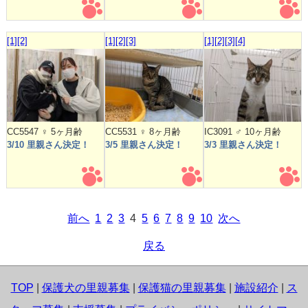
[1]
[2]
[1]
[2]
[3]
[1]
[2]
[3]
[4]
CC5547 ♀ 5ヶ月齢
CC5531 ♀ 8ヶ月齢
IC3091 ♂ 10ヶ月齢
3/10 里親さん決定！
3/5 里親さん決定！
3/3 里親さん決定！
前へ
1
2
3
4
5
6
7
8
9
10
次へ
戻る
TOP
|
保護犬の里親募集
|
保護猫の里親募集
|
施設紹介
|
ス