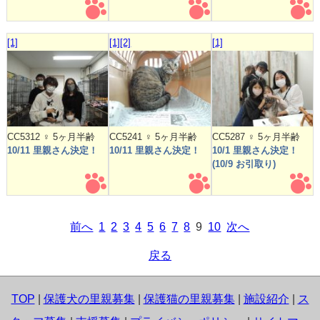
[1]
[1]
[2]
[1]
CC5312 ♀ 5ヶ月半齢
CC5241 ♀ 5ヶ月半齢
CC5287 ♀ 5ヶ月半齢
10/11 里親さん決定！
10/11 里親さん決定！
10/1 里親さん決定！
(10/9 お引取り)
前へ
1
2
3
4
5
6
7
8
9
10
次へ
戻る
TOP
|
保護犬の里親募集
|
保護猫の里親募集
|
施設紹介
|
ス