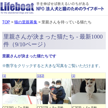
TOP
>
猫の里親募集
> 里親さんを待っている猫たち
里親さんが決まった猫たち - 最新1000
件（9/10ページ）
里親さんが決まった猫たちです
※数字をクリックすると大きな写真をご覧いただけます。
[1]
[1]
[2]
[1]
CC5293 ♂ 7ヶ月齢
CC5278 ♂ 9ヶ月齢
IC3035 ♀ 4ヶ月齢