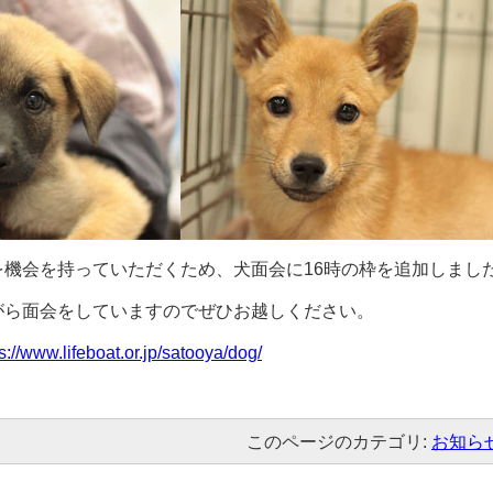
を機会を持っていただくため、犬面会に16時の枠を追加しまし
がら面会をしていますのでぜひお越しください。
s://www.lifeboat.or.jp/satooya/dog/
このページのカテゴリ:
お知ら