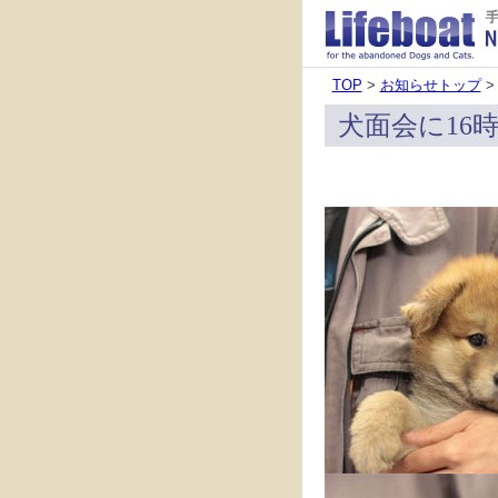
TOP
>
お知らせトップ
>
犬面会に16