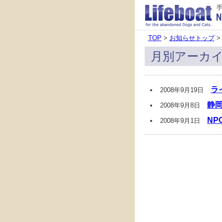
TOP
>
お知らせトップ
>
月別アーカイ
ラ
2008年9月19日
静
2008年9月8日
N
2008年9月1日