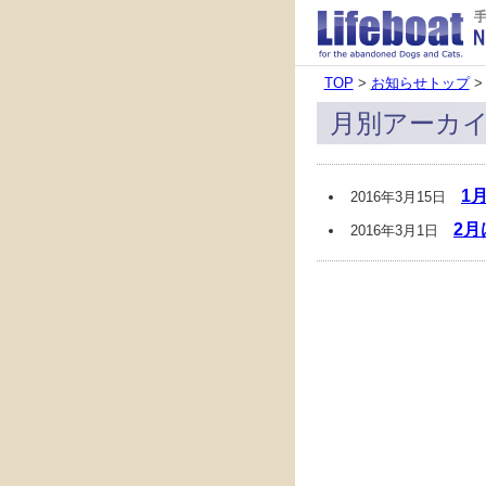
TOP
>
お知らせトップ
>
月別アーカイ
1
2016年3月15日
2月
2016年3月1日